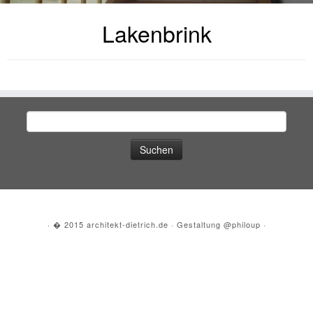
Lakenbrink
Suche
nach:
·
� 2015
architekt-dietrich.de
·
Gestaltung
@philoup
·