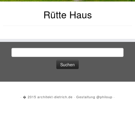
Rütte Haus
Suche
nach:
·
� 2015
architekt-dietrich.de
·
Gestaltung
@philoup
·